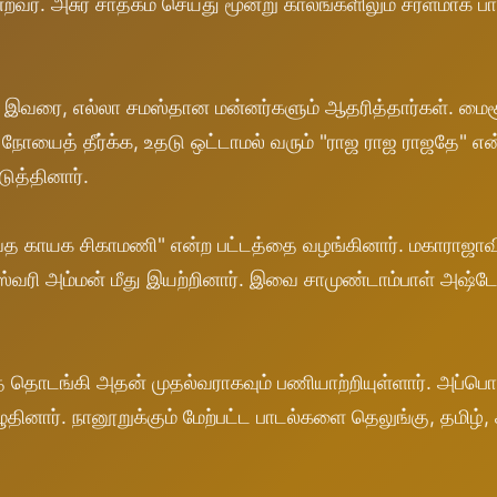
றவர். அசுர சாதகம் செய்து மூன்று காலங்களிலும் சரளமாக பாட
்ற இவரை, எல்லா சமஸ்தான மன்னர்களும் ஆதரித்தார்கள். மைச
 நோயைத் தீர்க்க, உதடு ஒட்டாமல் வரும் "ராஜ ராஜ ராஜதே" எ
ுத்தினார்.
கவத காயக சிகாமணி" என்ற பட்டத்தை வழங்கினார். மகாராஜ
ஸ்வரி அம்மன் மீது இயற்றினார். இவை சாமுண்டாம்பாள் அஷ்ட
் தொடங்கி அதன் முதல்வராகவும் பணியாற்றியுள்ளார். அப்பொ
ார். நானூறுக்கும் மேற்பட்ட பாடல்களை தெலுங்கு, தமிழ், 