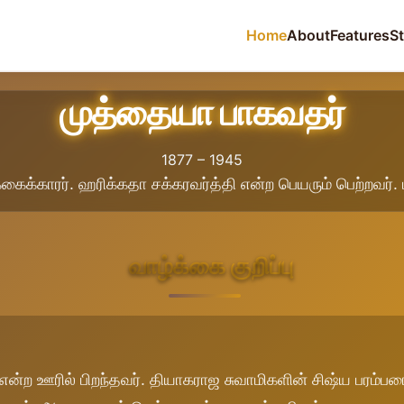
Home
About
Features
S
முத்தையா பாகவதர்
1877 – 1945
க்கைக்காரர். ஹரிக்கதா சக்கரவர்த்தி என்ற பெயரும் பெற்றவர்.
வாழ்க்கை குறிப்பு
என்ற ஊரில் பிறந்தவர். தியாகராஜ சுவாமிகளின் சிஷ்ய பரம்பர