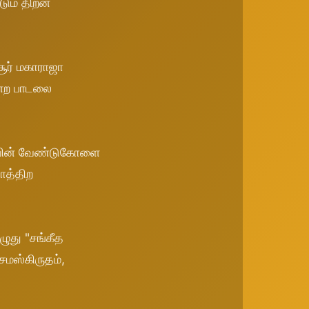
ும் திறன்
ூர் மகாராஜா
ன்ற பாடலை
ாவின் வேண்டுகோளை
ோத்திற
ழுது "சங்கீத
சமஸ்கிருதம்,