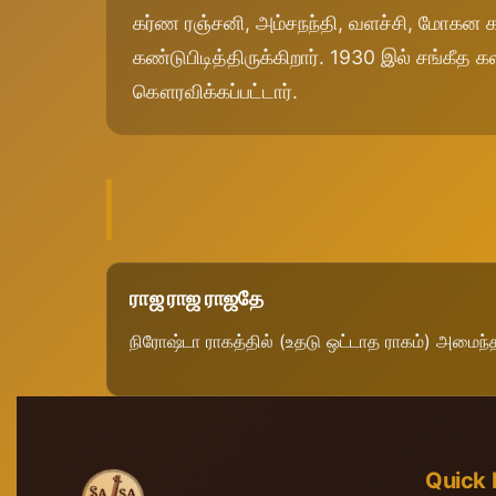
கர்ண ரஞ்சனி, அம்சநந்தி, வளச்சி, மோகன 
கண்டுபிடித்திருக்கிறார். 1930 இல் சங்கீத கலா
ராஜ ராஜ ராஜதே
நிரோஷ்டா ராகத்தில் (உதடு ஒட்டாத ராகம்) அமைந்த
Quick 