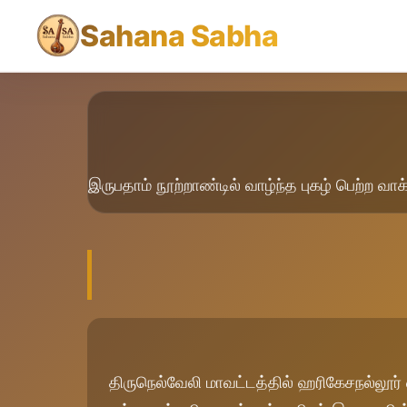
Sahana Sabha
இருபதாம் நூற்றாண்டில் வாழ்ந்த புகழ் பெற்ற வா
திருநெல்வேலி மாவட்டத்தில் ஹரிகேசநல்லூர் 